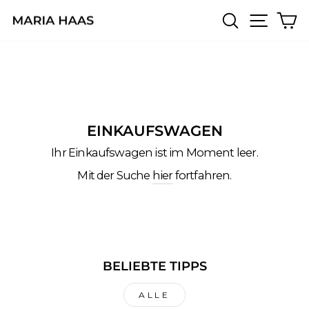
Direkt
SUCHE
SEIT
E
zum
Inhalt
EINKAUFSWAGEN
Ihr Einkaufswagen ist im Moment leer.
Mit der Suche
hier
fortfahren.
BELIEBTE TIPPS
ALLE